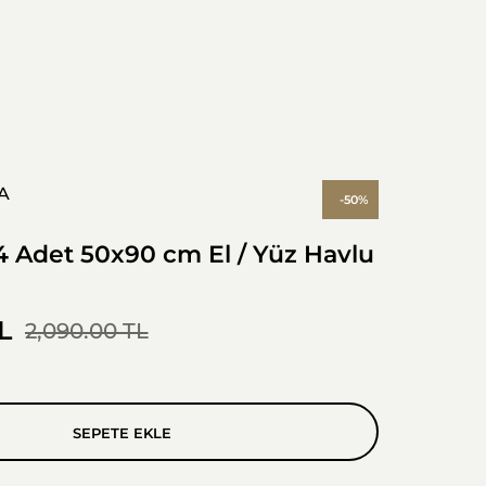
A
-50%
4 Adet 50x90 cm El / Yüz Havlu
L
2,090.00 TL
SEPETE EKLE