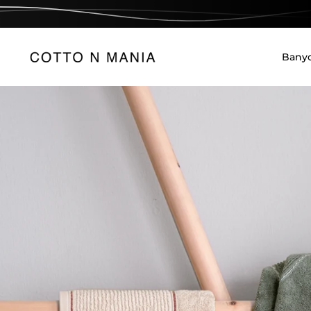
İçeriğe geç
Bany