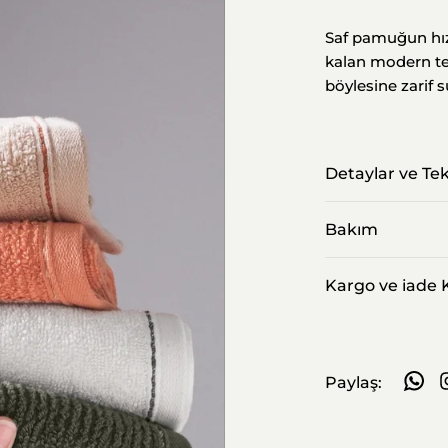
Saf pamuğun hız
kalan modern tek
böylesine zarif s
Detaylar ve Tek
Bakım
Kargo ve iade K
Paylaş:
Whats