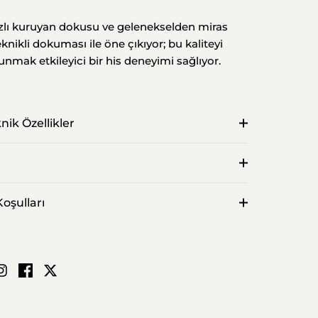
lı kuruyan dokusu ve gelenekselden miras
nikli dokuması ile öne çıkıyor; bu kaliteyi
unmak etkileyici bir his deneyimi sağlıyor.
nik Özellikler
oşulları
App ile paylaş