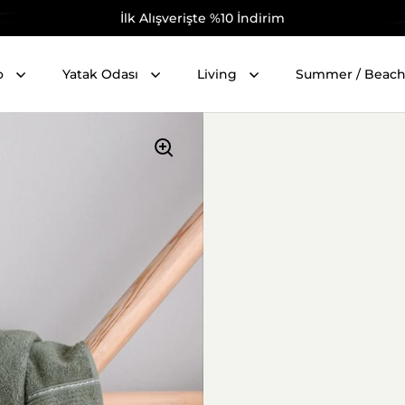
İlk Alışverişte %10 İndirim
o
Yatak Odası
Living
Summer / Beac