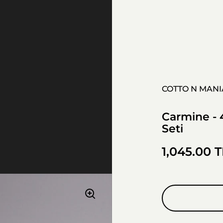
COTTO N MANI
Carmine - 
Seti
1,045.00 T