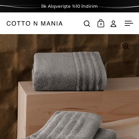
İçeriğe geç
İlk Alışverişte %10 İndirim
0
Aramayı aç
Sepeti aç
Men