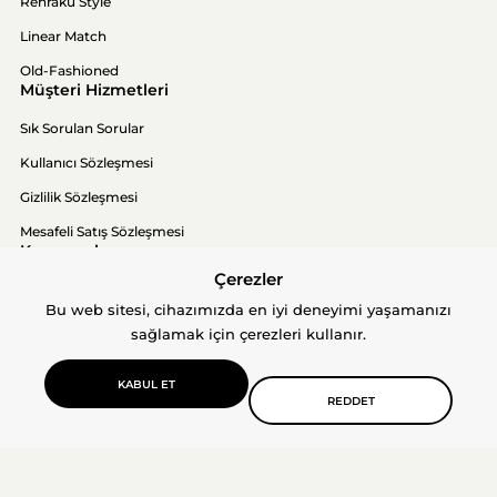
Renraku Style
Linear Match
Old-Fashioned
Müşteri Hizmetleri
Sık Sorulan Sorular
Kullanıcı Sözleşmesi
Gizlilik Sözleşmesi
Mesafeli Satış Sözleşmesi
Kurumsal
Çerezler
Hakkımızda
Bu web sitesi, cihazımızda en iyi deneyimi yaşamanızı
İletişim
sağlamak için çerezleri kullanır.
KABUL ET
REDDET
© 2026 Cotto N Mania. Tüm hakları saklıdır.