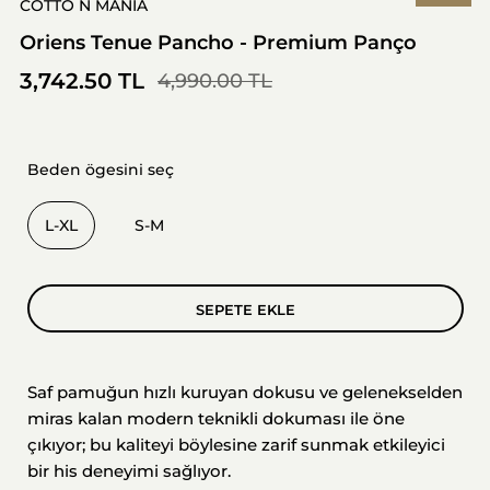
COTTO N MANIA
Oriens Tenue Pancho - Premium Panço
3,742.50 TL
4,990.00 TL
Beden ögesini seç
L-XL
S-M
SEPETE EKLE
Saf pamuğun hızlı kuruyan dokusu ve gelenekselden
miras kalan modern teknikli dokuması ile öne
çıkıyor; bu kaliteyi böylesine zarif sunmak etkileyici
bir his deneyimi sağlıyor.