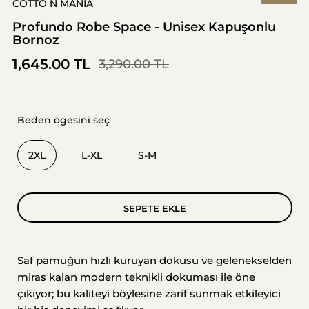
COTTO N MANIA
Profundo Robe Space - Unisex Kapuşonlu
Bornoz
1,645.00 TL
3,290.00 TL
Beden ögesini seç
2XL
L-XL
S-M
SEPETE EKLE
Saf pamuğun hızlı kuruyan dokusu ve gelenekselden
miras kalan modern teknikli dokuması ile öne
çıkıyor; bu kaliteyi böylesine zarif sunmak etkileyici