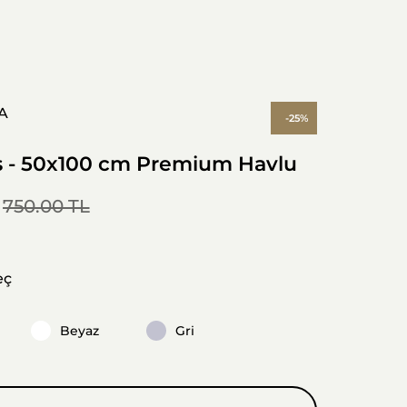
A
-25%
s - 50x100 cm Premium Havlu
750.00 TL
eç
Beyaz
Gri