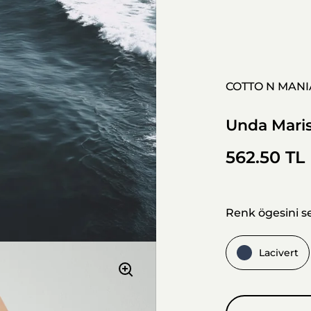
COTTO N MANI
Unda Mari
562.50 TL
Renk ögesini s
Lacivert