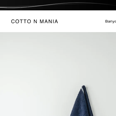
İçeriğe geç
Bany