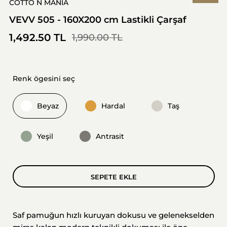
COTTO N MANIA
VEVV 505 - 160X200 cm Lastikli Çarşaf
1,492.50 TL
1,990.00 TL
Renk ögesini seç
Beyaz
Hardal
Taş
Yeşil
Antrasit
SEPETE EKLE
Saf pamuğun hızlı kuruyan dokusu ve gelenekselden