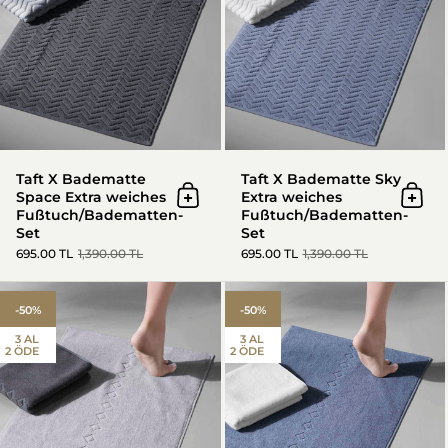
Taft X Badematte
Taft X Badematte Sky
Space Extra weiches
Extra weiches
In den Warenkorb
In d
Fußtuch/Badematten-
Fußtuch/Badematten-
Set
Set
695.00 TL
1,390.00 TL
695.00 TL
1,390.00 TL
Oscuro X Badematte Space - Ex
-50%
-50%
3 AL
3 AL
2 ÖDE
2 ÖDE