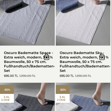
Oscuro Badematte Space -
Oscuro Badematte Sky -
Extra weich, modern, 100 %
Extra weich, modern, 100 %
In den Warenkorb
In d
Baumwolle, 50 x 75 cm.
Baumwolle, 50 x 75 cm.
Fußhandtuch/Badematten-
Fußhandtuch/Badematten-
Set
Set
695.00 TL
1,390.00 TL
695.00 TL
1,390.00 TL
Taft X Badematte Space Extra
-50%
-50%
3 AL
3 AL
2 ÖDE
2 ÖDE