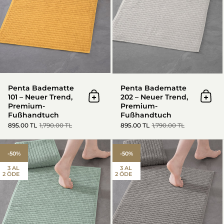
Penta Badematte
Penta Badematte
101 – Neuer Trend,
202 – Neuer Trend,
In den Warenkorb
In d
Premium-
Premium-
Fußhandtuch
Fußhandtuch
895.00 TL
1,790.00 TL
895.00 TL
1,790.00 TL
Penta Badematte 303 – Neuer
-50%
-50%
3 AL
3 AL
2 ÖDE
2 ÖDE