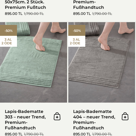
50x75cm. 2 Stück.
Premium-
Premium Fußtuch
Fußhandtuch
895.00 TL
1,790.00 TL
895.00 TL
1,790.00 TL
Lapis-Badematte 303 – neuer 
-50%
-50%
3 AL
3 AL
2 ÖDE
2 ÖDE
Lapis-Badematte
Lapis-Badematte
303 – neuer Trend,
404 – neuer Trend,
In den Warenkorb
In d
Premium-
Premium-
Fußhandtuch
Fußhandtuch
895.00 TL
1,790.00 TL
895.00 TL
1,790.00 TL