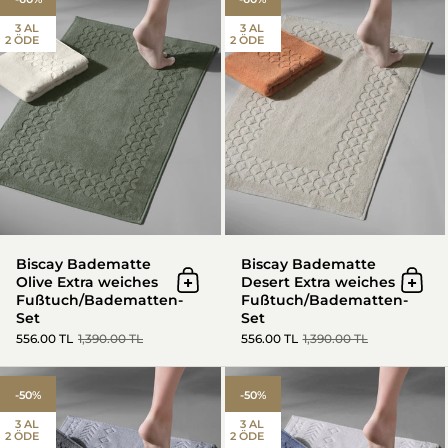
3 AL
3 AL
2 ÖDE
2 ÖDE
Biscay Badematte
Biscay Badematte
Olive Extra weiches
Desert Extra weiches
In den Warenkorb
In d
Fußtuch/Badematten-
Fußtuch/Badematten-
Set
Set
556.00 TL
1,390.00 TL
556.00 TL
1,390.00 TL
Oscuro Badematte Space - Ext
-50%
-50%
3 AL
3 AL
2 ÖDE
2 ÖDE