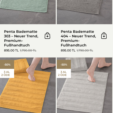
Penta Badematte
Penta Badematte
303 – Neuer Trend,
404 – Neuer Trend,
In den Warenkorb
In d
Premium-
Premium-
Fußhandtuch
Fußhandtuch
895.00 TL
1,790.00 TL
895.00 TL
1,790.00 TL
Mons Badematte 101 – Neuer 
-50%
-50%
3 AL
3 AL
2 ÖDE
2 ÖDE