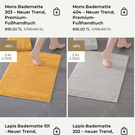
Mons Badematte
Mons Badematte
303 – Neuer Trend,
404 – Neuer Trend,
In den Warenkorb
In d
Premium-
Premium-
Fußhandtuch
Fußhandtuch
895.00 TL
1,790.00 TL
895.00 TL
1,790.00 TL
Lapis Badematte 101 - Neuer T
-50%
-50%
3 AL
3 AL
2 ÖDE
2 ÖDE
Lapis Badematte 101
Lapis-Badematte
- Neuer Trend,
202 – neuer Trend,
In den Warenkorb
In d