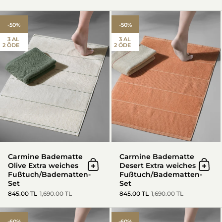
Carmine Badematte Olive Extr
-50%
-50%
3 AL
3 AL
2 ÖDE
2 ÖDE
Minimum 3 karakter
Kaydet
Carmine Badematte
Carmine Badematte
Olive Extra weiches
Desert Extra weiches
In den Warenkorb
In d
Fußtuch/Badematten-
Fußtuch/Badematten-
Set
Set
845.00 TL
1,690.00 TL
845.00 TL
1,690.00 TL
Biscay Badematte Olive Extra
-60%
-60%