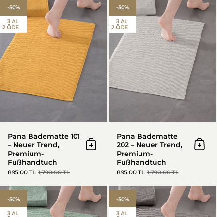
-50%
-50%
3 AL
3 AL
2 ÖDE
2 ÖDE
Pana Badematte 101
Pana Badematte
– Neuer Trend,
202 – Neuer Trend,
In den Warenkorb
In d
Premium-
Premium-
Fußhandtuch
Fußhandtuch
895.00 TL
1,790.00 TL
895.00 TL
1,790.00 TL
Pana Badematte 303 – Neuer 
-50%
-50%
3 AL
3 AL