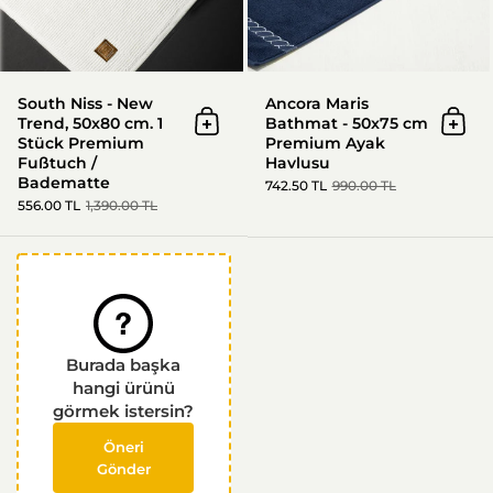
South Niss - New
Ancora Maris
Trend, 50x80 cm. 1
Bathmat - 50x75 cm
In den Warenkorb
In d
Stück Premium
Premium Ayak
Fußtuch /
Havlusu
Badematte
742.50 TL
990.00 TL
556.00 TL
1,390.00 TL
Burada başka
hangi ürünü
görmek istersin?
Öneri
Gönder