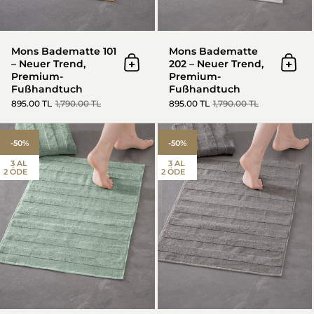
Mons Badematte 101
Mons Badematte
– Neuer Trend,
202 – Neuer Trend,
In den Warenkorb
In d
Premium-
Premium-
Fußhandtuch
Fußhandtuch
895.00 TL
1,790.00 TL
895.00 TL
1,790.00 TL
Mons Badematte 303 – Neuer 
-50%
-50%
3 AL
3 AL
2 ÖDE
2 ÖDE