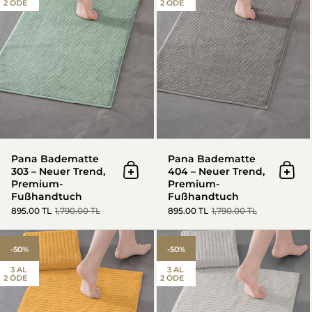
2 ÖDE
2 ÖDE
Pana Badematte
Pana Badematte
303 – Neuer Trend,
404 – Neuer Trend,
In den Warenkorb
In d
Premium-
Premium-
Fußhandtuch
Fußhandtuch
895.00 TL
1,790.00 TL
895.00 TL
1,790.00 TL
Penta Badematte 101 – Neuer 
-50%
-50%
3 AL
3 AL
2 ÖDE
2 ÖDE