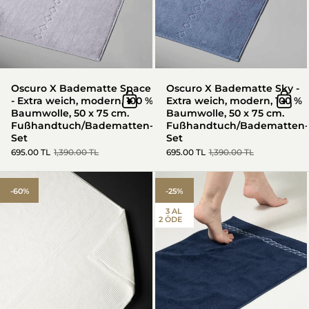
Oscuro X Badematte Space
Oscuro X Badematte Sky -
- Extra weich, modern, 100 %
Extra weich, modern, 100 %
In den Warenkorb
In d
Baumwolle, 50 x 75 cm.
Baumwolle, 50 x 75 cm.
Fußhandtuch/Badematten-
Fußhandtuch/Badematten-
Set
Set
695.00 TL
1,390.00 TL
695.00 TL
1,390.00 TL
South Niss - New Trend, 50x80
-60%
-25%
3 AL
2 ÖDE